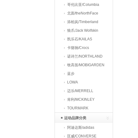
哥伦比亚/Columbia
北面/theNorthFace
添柏岚/Timberland
狼爪/Jack Wolfskin
凯乐石/KAILAS
卡骆驰/Crocs
诺诗兰/NORTHLAND
牧高笛/MOBIGARDEN
蓝步
LOWA
迈乐/MERRELL
肯利/MCKINLEY
TOURMARK
运动品牌分类
阿迪达斯/adidas
匡威/CONVERSE