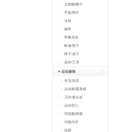
太阳帽/帽子
手套/围巾
水杯
腰带
野餐用具
帐篷/垫子
椅子/桌子
器材/工具
运动服饰
夹克/风衣
运动裤/紧身裤
卫衣/套头衫
运动背心
羽绒服/棉服
功能内衣
短裤