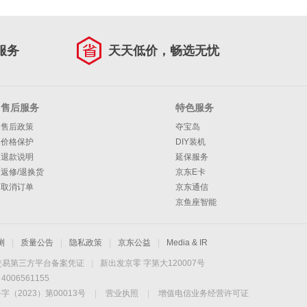
服务
天天低价，畅选无忧
售后服务
特色服务
售后政策
夺宝岛
价格保护
DIY装机
退款说明
延保服务
返修/退换货
京东E卡
取消订单
京东通信
京鱼座智能
测
|
质量公告
|
隐私政策
|
京东公益
|
Media & IR
交易第三方平台备案凭证
|
新出发京零 字第大120007号
06561155
2023）第00013号
|
营业执照
|
增值电信业务经营许可证