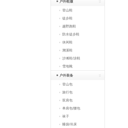
户外鞋履
登山鞋
徒步鞋
越野跑鞋
防水徒步鞋
休闲鞋
溯溪鞋
沙滩鞋/凉鞋
雪地靴
户外装备
登山包
旅行包
双肩包
单肩包/腰包
袜子
睡袋/吊床