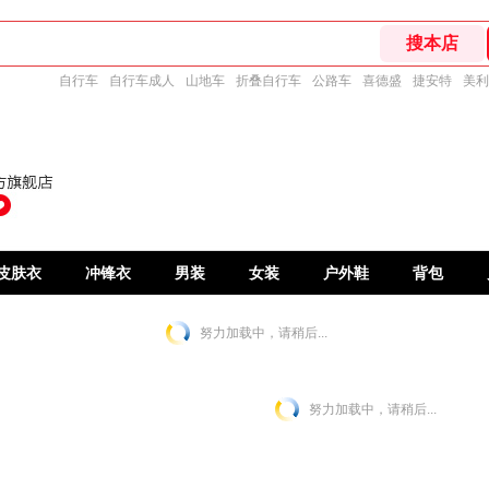
自行车
自行车成人
山地车
折叠自行车
公路车
喜德盛
捷安特
美利
皮肤衣
冲锋衣
男装
女装
户外鞋
背包
努力加载中，请稍后...
努力加载中，请稍后...