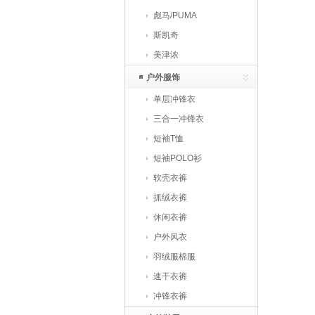
彪马/PUMA
斯凯奇
美津浓
户外服饰
单层冲锋衣
三合一冲锋衣
短袖T恤
短袖POLO衫
软壳衣裤
抓绒衣裤
休闲衣裤
户外风衣
羽绒服棉服
速干衣裤
冲锋衣裤