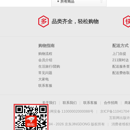
所有商品
品类齐全，轻松购物
购物指南
配送方式
购物流程
上门自提
会员介绍
211限时达
生活旅行/团购
配送服务查
常见问题
配送费收取
大家电
联系客服
关于我们
|
联系我们
|
联系客服
|
合作招商
|
商
京公网安备 11000002000088号
|
京ICP备1104170
互联网出版许
Copyright © 2004 -
2026
京东JINGDONG 版权所有
|
消费者维权热