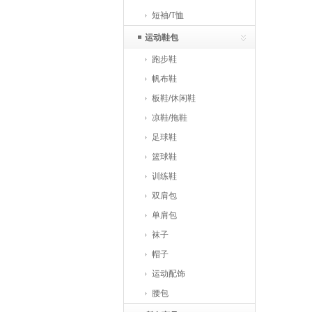
短袖/T恤
运动鞋包
跑步鞋
帆布鞋
板鞋/休闲鞋
凉鞋/拖鞋
足球鞋
篮球鞋
训练鞋
双肩包
单肩包
袜子
帽子
运动配饰
腰包