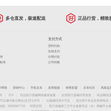
多仓直发，极速配送
正品行货，精致
支付方式
货到付款
在线支付
询
分期付款
标准
公司转账
家帮助
|
营销中心
|
手机京东
|
友情链接
|
销售联盟
|
京东社区
|
风险监
4号
|
ICP
|
药品医疗器械网络服务备案
|
自营医疗器械经营资质
|
药品网络
可证编号新出网证(京)字150号
|
出版物经营许可证
|
违法和不良信息举报电话：40
线：4006067733
经营证照
|
医疗器械第三方平台备案凭证（京）网械平台备字（